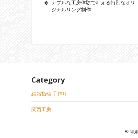
ナブルな工房体験で叶える特別なオリ
稿
ジナルリング制作
ナ
ビ
ゲ
ー
シ
ョ
Category
ン
結婚指輪 手作り
関西工房
© 結