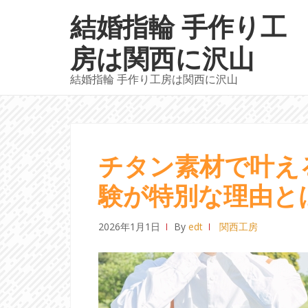
ナ
コ
結婚指輪 手作り工
ビ
ン
ゲ
テ
房は関西に沢山
ー
ン
結婚指輪 手作り工房は関西に沢山
シ
ツ
ョ
へ
ン
ス
へ
キ
ス
ッ
チタン素材で叶え
キ
プ
験が特別な理由と
ッ
プ
2026年1月1日
By
edt
関西工房