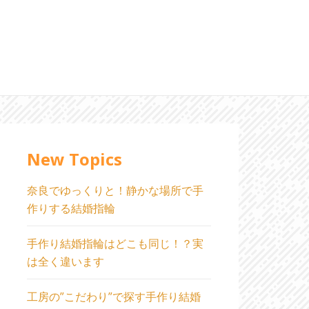
New Topics
奈良でゆっくりと！静かな場所で手
作りする結婚指輪
手作り結婚指輪はどこも同じ！？実
は全く違います
工房の”こだわり”で探す手作り結婚