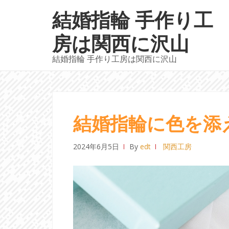
ナ
コ
結婚指輪 手作り工
ビ
ン
ゲ
テ
房は関西に沢山
ー
ン
結婚指輪 手作り工房は関西に沢山
シ
ツ
ョ
へ
ン
ス
へ
キ
ス
ッ
結婚指輪に色を添
キ
プ
ッ
2024年6月5日
By
edt
関西工房
プ