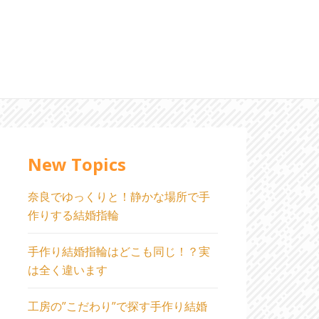
New Topics
奈良でゆっくりと！静かな場所で手
作りする結婚指輪
手作り結婚指輪はどこも同じ！？実
は全く違います
工房の”こだわり”で探す手作り結婚