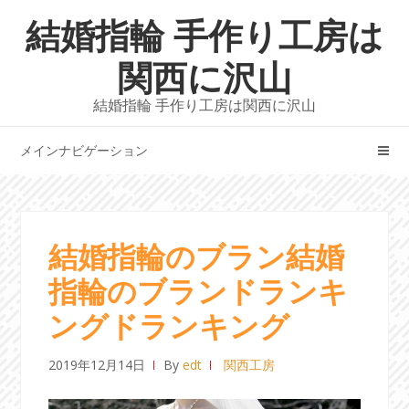
ナ
コ
結婚指輪 手作り工房は
ビ
ン
ゲ
テ
関西に沢山
ー
ン
結婚指輪 手作り工房は関西に沢山
シ
ツ
ョ
へ
メインナビゲーション
ン
ス
へ
キ
ス
ッ
キ
プ
結婚指輪のブラン結婚
ッ
プ
指輪のブランドランキ
ングドランキング
2019年12月14日
By
edt
関西工房