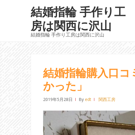
ナ
コ
結婚指輪 手作り工
ビ
ン
ゲ
テ
房は関西に沢山
ー
ン
結婚指輪 手作り工房は関西に沢山
シ
ツ
ョ
へ
ン
ス
へ
キ
ス
ッ
結婚指輪購入口コ
キ
プ
かった」
ッ
プ
2019年5月28日
By
edt
関西工房