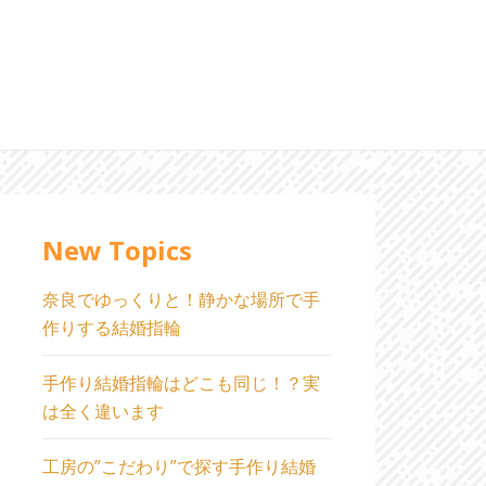
New Topics
奈良でゆっくりと！静かな場所で手
作りする結婚指輪
手作り結婚指輪はどこも同じ！？実
は全く違います
工房の”こだわり”で探す手作り結婚